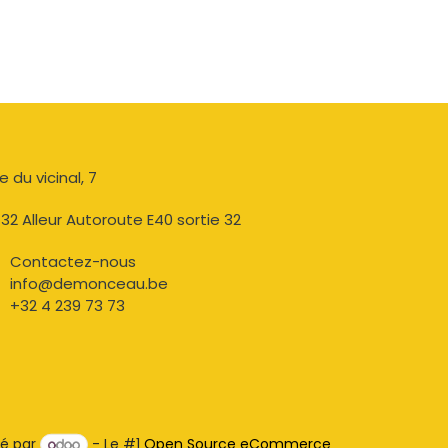
e du vicinal, 7​
32 Alleur Autoroute E40 sortie 32
Contactez-nous​
info@demonceau.be
+32 4 239 73 73​​
é par
- Le #1
Open Source eCommerce