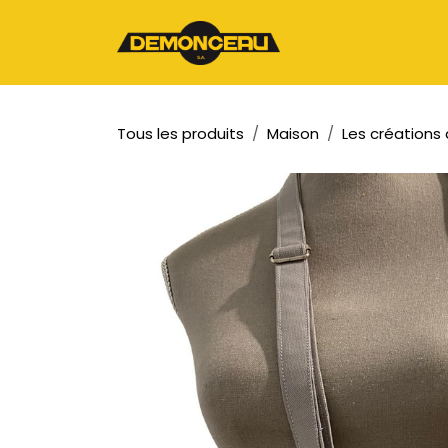
Se rendre au contenu
Page d'accueil
Tous les produits
Maison
Les créations 