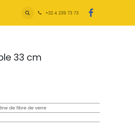
+32 4 239 73 73
ble 33 cm
ène de fibre de verre