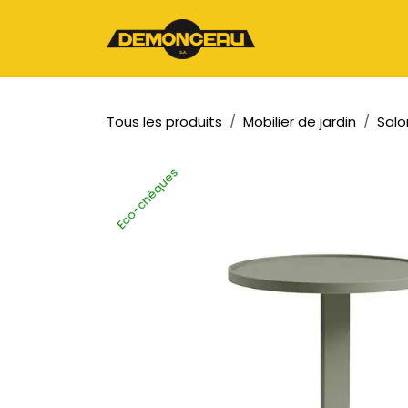
Se rendre au contenu
Page d'accueil
Tous les produits
Mobilier de jardin
Salo
Eco-chèques
Eco-chèques