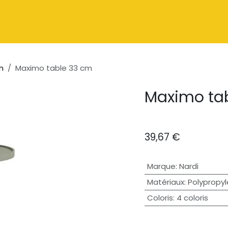
Catalogue
À propos
Contactez-nous
n
Maximo table 33 cm
Maximo ta
39,67
€
Marque
:
Nardi
Matériaux
:
Polypropyl
Coloris
:
4 coloris