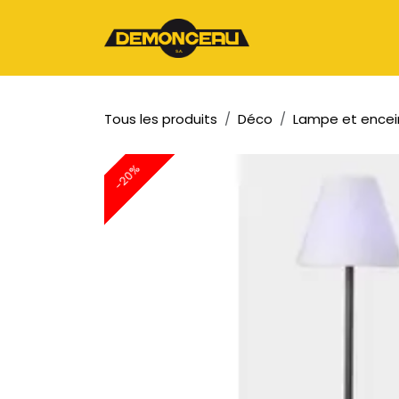
Se rendre au contenu
Page d'accueil
Tous les produits
Déco
Lampe et encei
-20%
-20%