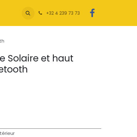
+32 4 239 73 73
th
 Solaire et haut
uetooth
térieur