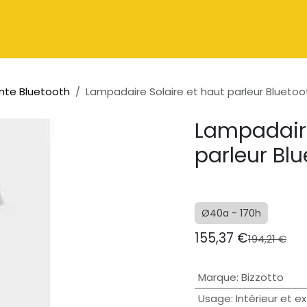
Catalogue
À propos
Contactez-nous
nte Bluetooth
Lampadaire Solaire et haut parleur Bluetoo
Lampadaire
parleur Bl
Ø40a - 170h
155,37
€
194,21
€
Marque
:
Bizzotto
Usage
:
Intérieur et ex