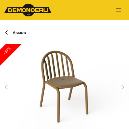
Se rendre au contenu
Assise
-15%
-15%