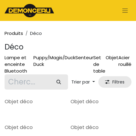
Se rendre au contenu
Produits
Déco
Déco
Lampe et
Puppy/Magis/Duck
Senteur
Set
Objet
Acier
enceinte
Duck
de
rouillé
Bluetooth
table
Trier par
Filtres
Objet déco
Objet déco
Objet déco
Objet déco