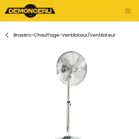
Se rendre au contenu
Braséro-Chauffage-Ventilateur/Ventilateur