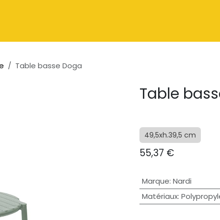
Catalogue
À propos
Contactez-nous
e
Table basse Doga
Table bas
49,5xh.39,5 cm
55,37
€
Marque
:
Nardi
Matériaux
:
Polypropyl