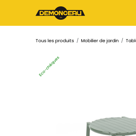
Se rendre au contenu
Page d'accueil
Tous les produits
Mobilier de jardin
Tabl
Eco-chèques
Eco-chèques