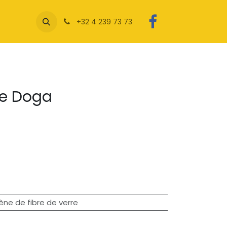
+32 4 239 73 73
se Doga
ène de fibre de verre