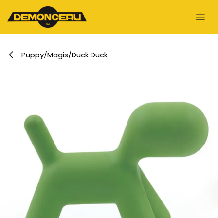
Se rendre au contenu
Puppy/Magis/Duck Duck