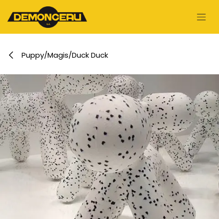
Se rendre au contenu
Puppy/Magis/Duck Duck