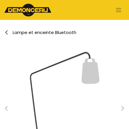
Se rendre au contenu
Lampe et enceinte Bluetooth