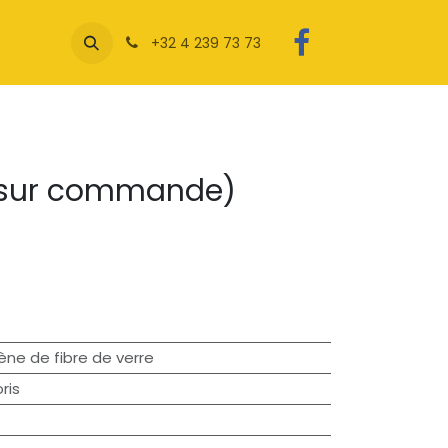
+32 4 239 73 73
 (sur commande)
ène de fibre de verre
ris