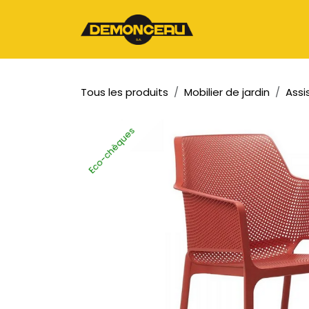
Se rendre au contenu
Page d'accueil
Tous les produits
Mobilier de jardin
Assi
Eco-chèques
Eco-chèques