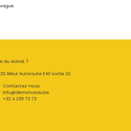
 vague.
e du vicinal, 7​
32 Alleur Autoroute E40 sortie 32
Contactez-nous​
info@demonceau.be
+32 4 239 73 73​​