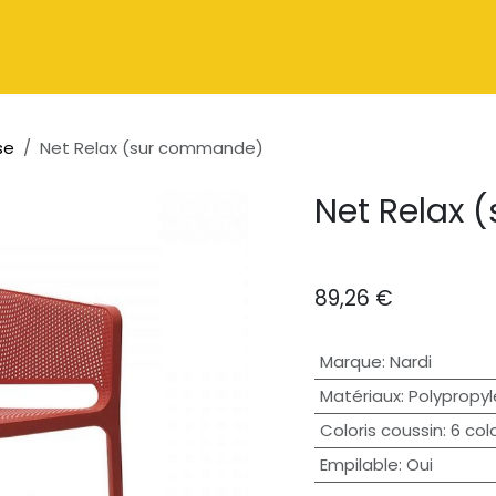
Catalogue
À propos
Contactez-nous
se
Net Relax (sur commande)
Net Relax
89,26
€
Marque
:
Nardi
Matériaux
:
Polypropyl
Coloris coussin
:
6 colo
Empilable
:
Oui