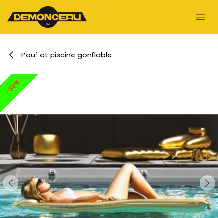
Se rendre au contenu
Pouf et piscine gonflable
-30%
-30%