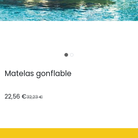
Matelas gonflable
22,56
€
32,23
€