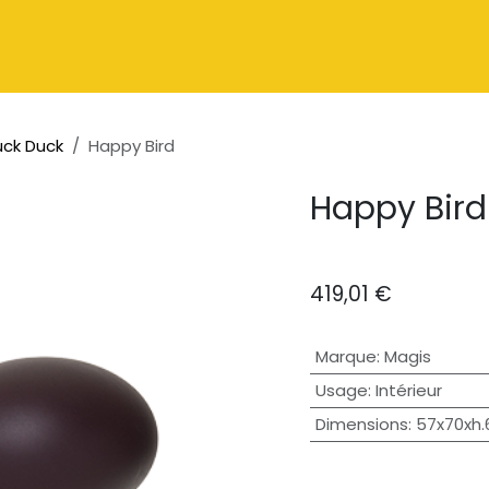
Catalogue
À propos
Contactez-nous
ck Duck
Happy Bird
Happy Bird
419,01
€
Marque
:
Magis
Usage
:
Intérieur
Dimensions
:
57x70xh.