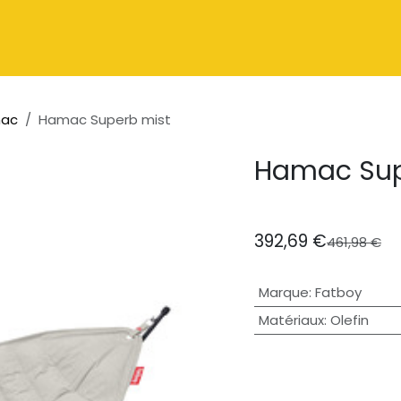
Catalogue
À propos
Contactez-nous
ac
Hamac Superb mist
Hamac Sup
392,69
€
461,98
€
Marque
:
Fatboy
Matériaux
:
Olefin