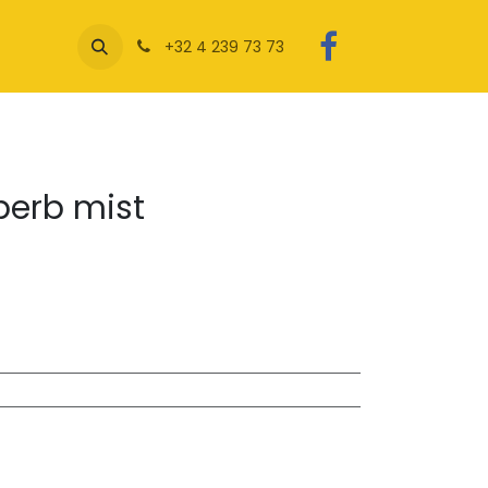
+32 4 239 73 73
erb mist