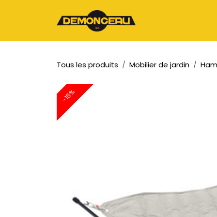
Se rendre au contenu
Page d'accueil
Tous les produits
Mobilier de jardin
Ham
-15%
-15%