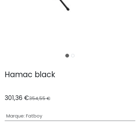
Hamac black
301,36
€
354,55
€
Marque
:
Fatboy