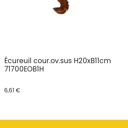
Écureuil cour.ov.sus H20xB11cm
71700EOB1H
6,61
€