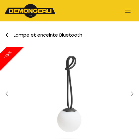
Se rendre au contenu
Lampe et enceinte Bluetooth
-15%
-15%