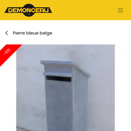
Se rendre au contenu
Pierre bleue belge
-10%