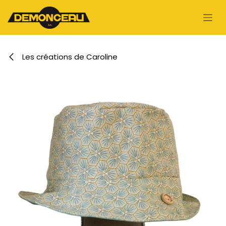
Se rendre au contenu
Les créations de Caroline