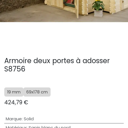
Armoire deux portes à adosser
S8756
19 mm
69x178 cm
424,79
€
Marque
:
Solid
Matériaux
:
Sapin blanc du nord