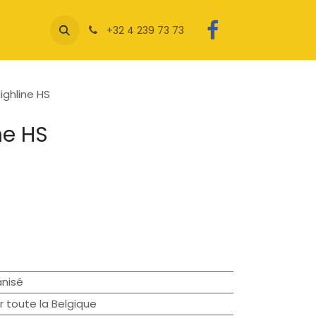
+32 4 239 73 73
Highline HS
ne HS
anisé
r toute la Belgique