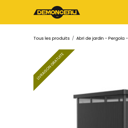
Se rendre au contenu
Page d'accueil
Tous les produits
Abri de jardin - Pergola
LIVRAISON GRATUITE
LIVRAISON GRATUITE