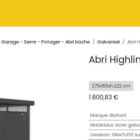
Catalogue
À propos
Contactez-nous
 - Garage - Serre - Potager - Abri bûche
Galvanisé
Abri 
Abri Highli
275x155xh.222 cm
1.800,83
€
Marque
:
Biohort
Matériaux
:
Acier galv
Livraison
:
GRATUITE su