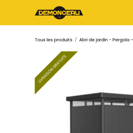
Se rendre au contenu
Page d'accueil
Tous les produits
Abri de jardin - Pergola
LIVRAISON GRATUITE
LIVRAISON GRATUITE