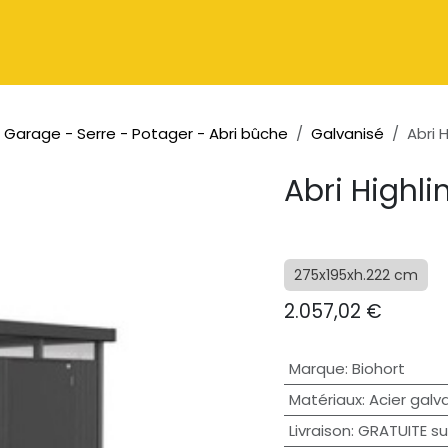
Catalogue
À propos
Contactez-nous
 - Garage - Serre - Potager - Abri bûche
Galvanisé
Abri 
Abri Highli
275x195xh.222 cm
2.057,02
€
Marque
:
Biohort
Matériaux
:
Acier galv
Livraison
:
GRATUITE su