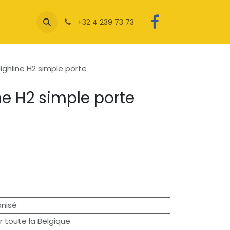
+32 4 239 73 73
Highline H2 simple porte
ne H2 simple porte
anisé
r toute la Belgique