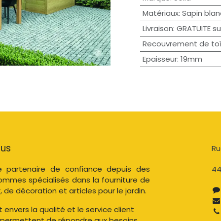
Matériaux
:
Sapin blan
Livraison
:
GRATUITE su
Recouvrement de toî
Epaisseur
:
19mm
ous
Ru
 partenaire de confiance depuis des
44
ommes spécialisés dans la fourniture de
, de décoration et articles pour le jardin.
nvers la qualité et le service client
 permettent de répondre aux besoins