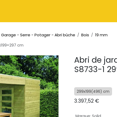
Catalogue
À propos
Contactez-nous
 - Garage - Serre - Potager - Abri bûche
Bois
19 mm
9x199+297 cm
Abri de jar
S8733-1 2
299x199(496) cm
3.397,52
€
Marque
:
Solid