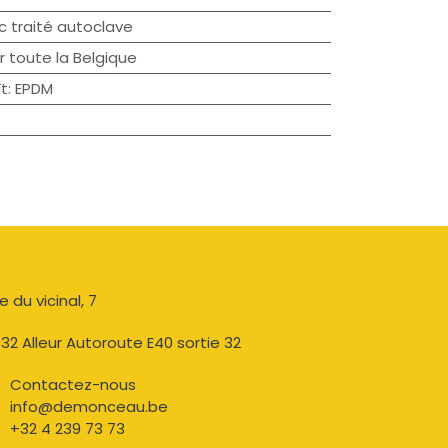
c traité autoclave
r toute la Belgique
t
:
EPDM
e du vicinal, 7​
32 Alleur Autoroute E40 sortie 32
Contactez-nous​
info@demonceau.be
+32 4 239 73 73​​