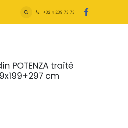
+32 4 239 73 73
din POTENZA traité
99x199+297 cm