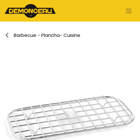
Se rendre au contenu
Barbecue - Plancha- Cuisine